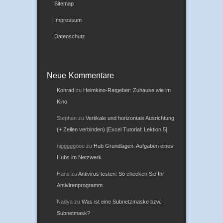
Sitemap
Impressum
Datenschutz
Neue Kommentare
Konrad
zu
Heimkino-Ratgeber: Zuhause wie im
Kino
Stephan
zu
Vertikale und horizontale Ausrichtung
(+ Zellen verbinden) [Excel Tutorial: Lektion 5]
nigggggooo
zu
Hub Grundlagen: Aufgaben eines
Hubs im Netzwerk
Hans
zu
Antivirus testen: So checken Sie Ihr
Antivirenprogramm
Nadya
zu
Was ist eine Subnetzmaske bzw.
Subnetmask?