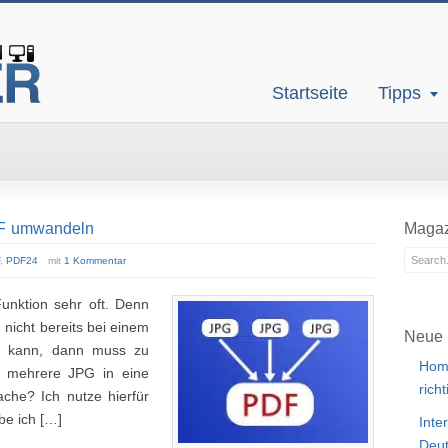
Startseite
Tipps
DF umwandeln
Magaz
,
PDF24
mit
1 Kommentar
nktion sehr oft. Denn
nicht bereits bei einem
Neue 
en kann, dann muss zu
Home
s mehrere JPG in eine
rich
he? Ich nutze hierfür
be ich […]
Inte
Deut