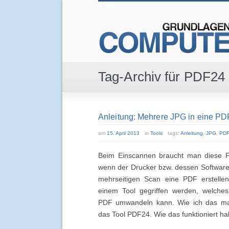
Tag-Archiv für PDF24
Anleitung: Mehrere JPG in eine P
am
15. April 2013
in
Tools
tags:
Anleitung
,
JPG
,
PDF
Beim Einscannen braucht man diese Fu
wenn der Drucker bzw. dessen Software 
mehrseitigen Scan eine PDF erstell
einem Tool gegriffen werden, welche
PDF umwandeln kann. Wie ich das mac
das Tool PDF24. Wie das funktioniert ha