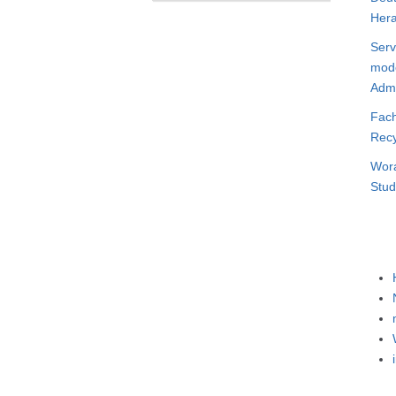
Hera
Serv
mode
Admi
Fach
Recy
Wora
Stud