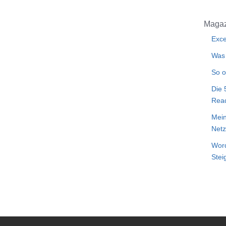
Magaz
Exce
Was 
So o
Die 
Rea
Mein
Netz
Word
Stei