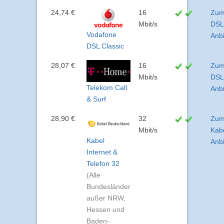
24,74 €
16
Zu
Mbit/s
DSL
Vodafone
Anbi
DSL Classic
28,07 €
16
Zu
Mbit/s
DSL
Telekom Call
Anbi
& Surf
28,90 €
32
Zu
Mbit/s
Kab
Kabel
Anbi
Internet &
Telefon 32
(Alle
Bundesländer
außer NRW,
Hessen und
Baden-