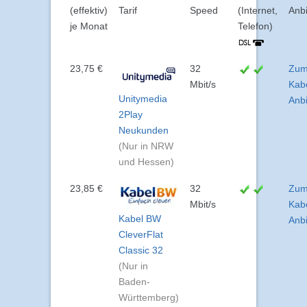
(effektiv)
Tarif
Speed
(Internet,
Anbi
je Monat
Telefon)
23,75 €
32
Zu
Mbit/s
Kab
Unitymedia
Anbi
2Play
Neukunden
(Nur in NRW
und Hessen)
23,85 €
32
Zu
Mbit/s
Kab
Kabel BW
Anbi
CleverFlat
Classic 32
(Nur in
Baden-
Württemberg)