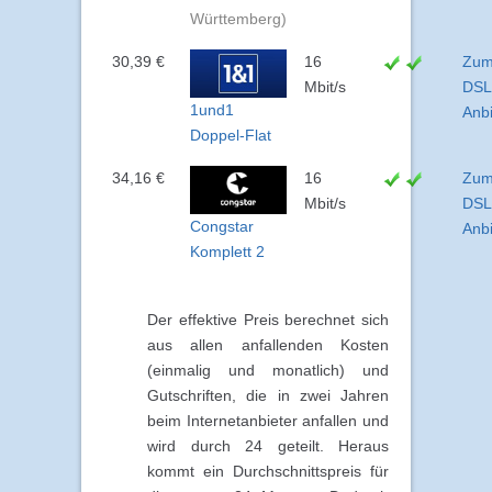
Württemberg)
30,39 €
16
Zu
Mbit/s
DSL
1und1
Anbi
Doppel-Flat
34,16 €
16
Zu
Mbit/s
DSL
Congstar
Anbi
Komplett 2
Der effektive Preis berechnet sich
aus allen anfallenden Kosten
(einmalig und monatlich) und
Gutschriften, die in zwei Jahren
beim Internetanbieter anfallen und
wird durch 24 geteilt. Heraus
kommt ein Durchschnittspreis für