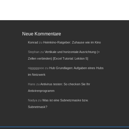
Neue Kommentare
Konrad
zu
Heimkino-Ratgeber: Zuhause wie im Kino
Stephan
zu
Vertikale und horizontale Ausrichtung (+
Zellen verbinden) [Excel Tutorial: Lektion 5]
nigggggooo
zu
Hub Grundlagen: Aufgaben eines Hubs
im Netzwerk
Hans
zu
Antivirus testen: So checken Sie Ihr
Antivirenprogramm
Nadya
zu
Was ist eine Subnetzmaske bzw.
Subnetmask?