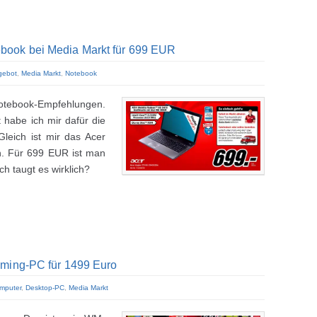
book bei Media Markt für 699 EUR
gebot
,
Media Markt
,
Notebook
otebook-Empfehlungen.
t habe ich mir dafür die
leich ist mir das Acer
. Für 699 EUR ist man
h taugt es wirklich?
aming-PC für 1499 Euro
mputer
,
Desktop-PC
,
Media Markt