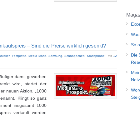
Magaz
Exce
Was 
So o
kaufspreis – Sind die Preise wirklich gesenkt?
Die 
Drucker
,
Festplatte
,
Media Markt
,
Samsung
,
Schnäppchen
,
Smartphone
mit
12
Rea
Mein
äufiger damit geworben
Netz
enkt wird, startet der
Word
ner neuen Aktion. „1000
Stei
genannt. Klingt so ganz
timent insgesamt 1000
preis verkauft werden