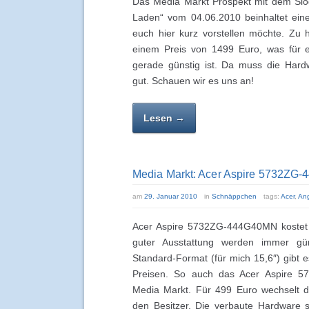
Das Media Markt Prospekt mit dem Slo
Laden“ vom 04.06.2010 beinhaltet ein
euch hier kurz vorstellen möchte. Zu 
einem Preis von 1499 Euro, was für e
gerade günstig ist. Da muss die Hard
gut. Schauen wir es uns an!
Lesen →
Media Markt: Acer Aspire 5732ZG-
am
29. Januar 2010
in
Schnäppchen
tags:
Acer
,
An
Acer Aspire 5732ZG-444G40MN kostet 
guter Ausstattung werden immer gün
Standard-Format (für mich 15,6″) gibt e
Preisen. So auch das Acer Aspire
Media Markt. Für 499 Euro wechselt 
den Besitzer. Die verbaute Hardware s