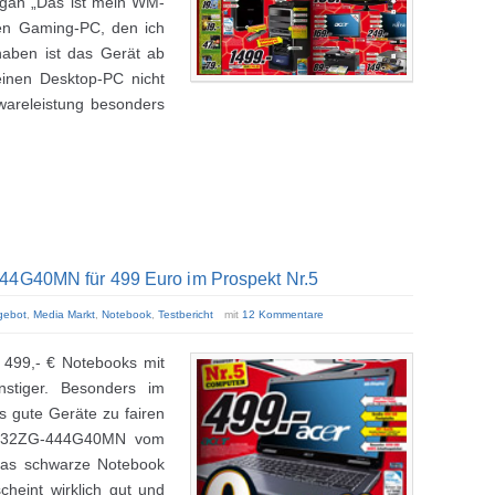
gan „Das ist mein WM-
en Gaming-PC, den ich
haben ist das Gerät ab
inen Desktop-PC nicht
wareleistung besonders
444G40MN für 499 Euro im Prospekt Nr.5
gebot
,
Media Markt
,
Notebook
,
Testbericht
mit
12 Kommentare
499,- € Notebooks mit
stiger. Besonders im
s gute Geräte zu fairen
 5732ZG-444G40MN vom
das schwarze Notebook
cheint wirklich gut und