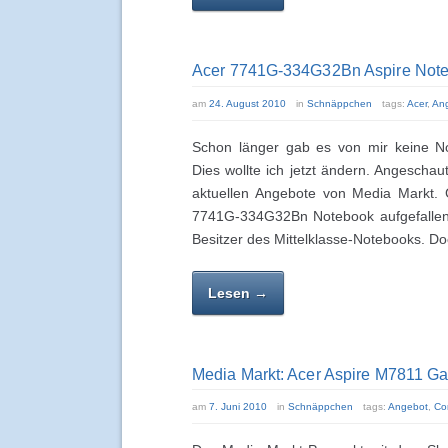
Acer 7741G-334G32Bn Aspire Note
am
24. August 2010
in
Schnäppchen
tags:
Acer
,
An
Schon länger gab es von mir keine N
Dies wollte ich jetzt ändern. Angeschau
aktuellen Angebote von Media Markt. G
7741G-334G32Bn Notebook aufgefallen
Besitzer des Mittelklasse-Notebooks. Doc
Lesen →
Media Markt: Acer Aspire M7811 G
am
7. Juni 2010
in
Schnäppchen
tags:
Angebot
,
Co