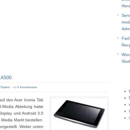
Hera
Serv
mode
Admi
Fach
Recy
Wora
Stud
b A500
,
Tablets
mit
4 Kommentare
auf des Acer Iconia Tab
l-Media Abteilung hatte
Display und Android 3.0
i Media Markt bestellen.
orgestellt. Weiter unten