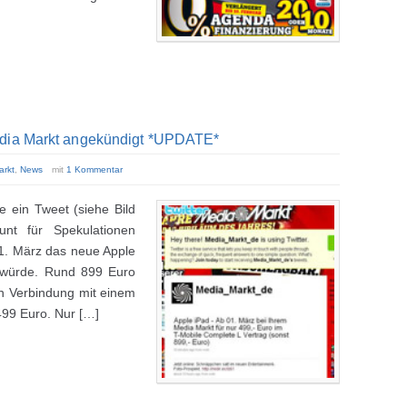
edia Markt angekündigt *UPDATE*
arkt
,
News
mit
1 Kommentar
 ein Tweet (siehe Bild
nt für Spekulationen
01. März das neue Apple
n würde. Rund 899 Euro
In Verbindung mit einem
499 Euro. Nur […]