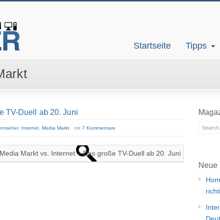
Startseite
Tipps
Markt
e TV-Duell ab 20. Juni
Magaz
ernseher
,
Internet
,
Media Markt
mit
7 Kommentare
Neue 
Home
rich
Inte
Deut