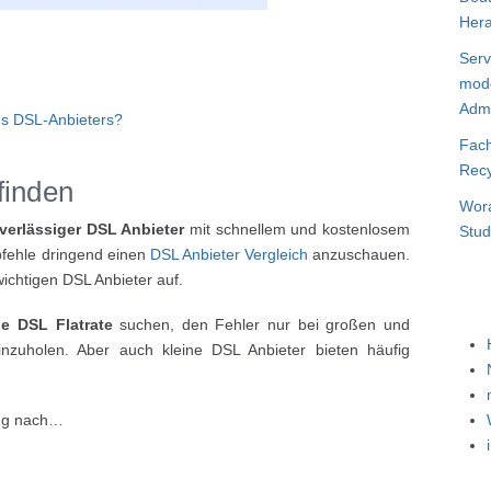
Hera
Serv
mode
Admi
es DSL-Anbieters?
Fach
Recy
finden
Wora
verlässiger DSL Anbieter
mit schnellem und kostenlosem
Stud
pfehle dringend einen
DSL Anbieter Vergleich
anzuschauen.
wichtigen DSL Anbieter auf.
e DSL Flatrate
suchen, den Fehler nur bei großen und
nzuholen. Aber auch kleine DSL Anbieter bieten häufig
ng nach…