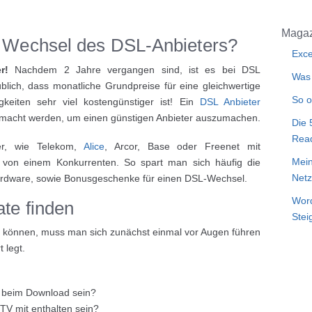
Magaz
n Wechsel des DSL-Anbieters?
Exce
r!
Nachdem 2 Jahre vergangen sind, ist es bei DSL
Was 
blich, dass monatliche Grundpreise für eine gleichwertige
So o
gkeiten sehr viel kostengünstiger ist! Ein
DSL Anbieter
gemacht werden, um einen günstigen Anbieter auszumachen.
Die 
Rea
er, wie Telekom,
Alice
, Arcor, Base oder Freenet mit
Mein
 von einem Konkurrenten. So spart man sich häufig die
Netz
Hardware, sowie Bonusgeschenke für einen DSL-Wechsel.
Word
ate finden
Stei
u können, muss man sich zunächst einmal vor Augen führen
 legt.
t beim Download sein?
TV mit enthalten sein?