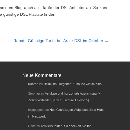
meinem Blog auch alle Tarife der DSL Anbieter an. So kann
 günstige DSL Flatrate finden.
Rabatt: Günstige Tarife bei Arcor DSL im Oktober →
Neue Kommentare
Konrad
zu
Heimkino-Ratgeber: Zuhause wie im Kino
Stephan
zu
Vertikale und horizontale Ausrichtung (+
Zellen verbinden) [Excel Tutorial: Lektion 5]
nigggggooo
zu
Hub Grundlagen: Aufgaben eines Hubs
im Netzwerk
Hans
zu
Antivirus testen: So checken Sie Ihr