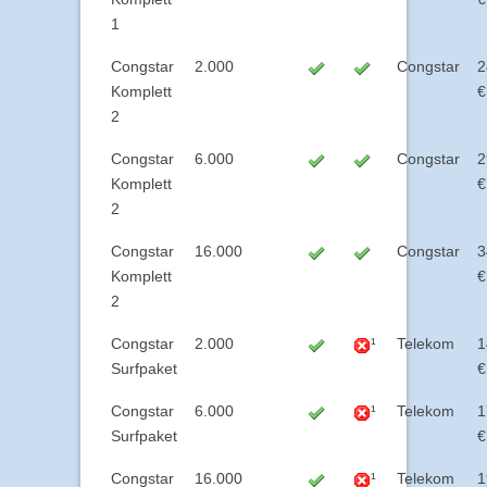
1
Congstar
2.000
Congstar
2
Komplett
€
2
Congstar
6.000
Congstar
2
Komplett
€
2
Congstar
16.000
Congstar
3
Komplett
€
2
Congstar
2.000
¹
Telekom
1
Surfpaket
€
Congstar
6.000
¹
Telekom
1
Surfpaket
€
Congstar
16.000
¹
Telekom
1