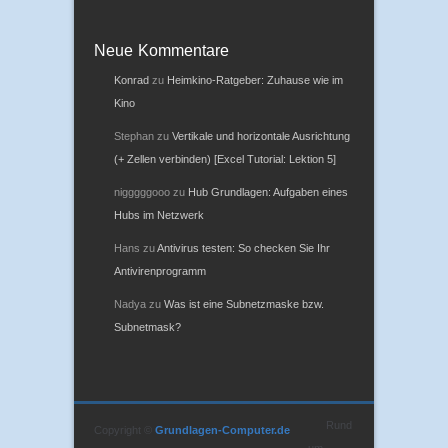
Neue Kommentare
Konrad
zu
Heimkino-Ratgeber: Zuhause wie im
Kino
Stephan
zu
Vertikale und horizontale Ausrichtung
(+ Zellen verbinden) [Excel Tutorial: Lektion 5]
nigggggooo
zu
Hub Grundlagen: Aufgaben eines
Hubs im Netzwerk
Hans
zu
Antivirus testen: So checken Sie Ihr
Antivirenprogramm
Nadya
zu
Was ist eine Subnetzmaske bzw.
Subnetmask?
Rund
Copyright ©
Grundlagen-Computer.de