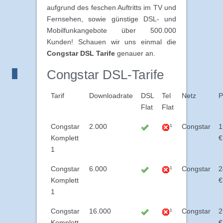
aufgrund des feschen Auftritts im TV und
Fernsehen, sowie günstige DSL- und
Mobilfunkangebote über 500.000
Kunden! Schauen wir uns einmal die
Congstar DSL Tarife
genauer an.
Congstar DSL-Tarife
Tarif
Downloadrate
DSL
Tel
Netz
P
Flat
Flat
Congstar
2.000
¹
Congstar
1
Komplett
€
1
Congstar
6.000
¹
Congstar
2
Komplett
€
1
Congstar
16.000
¹
Congstar
2
Komplett
€