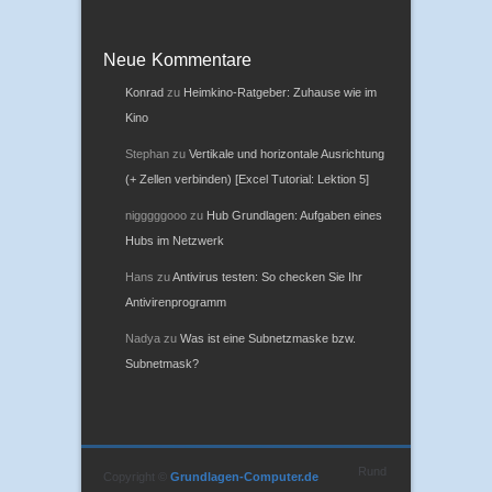
Neue Kommentare
Konrad
zu
Heimkino-Ratgeber: Zuhause wie im
Kino
Stephan
zu
Vertikale und horizontale Ausrichtung
(+ Zellen verbinden) [Excel Tutorial: Lektion 5]
nigggggooo
zu
Hub Grundlagen: Aufgaben eines
Hubs im Netzwerk
Hans
zu
Antivirus testen: So checken Sie Ihr
Antivirenprogramm
Nadya
zu
Was ist eine Subnetzmaske bzw.
Subnetmask?
Rund
Copyright ©
Grundlagen-Computer.de