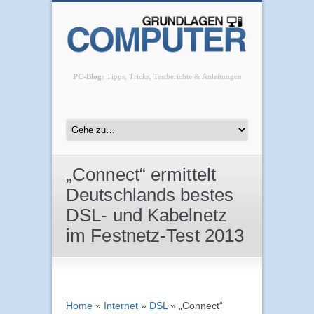
PC-Blog:
Tipps, Tricks, Testberichte & Anleitungen
„Connect“ ermittelt
Deutschlands bestes
DSL- und Kabelnetz
im Festnetz-Test 2013
Home
»
Internet
»
DSL
»
„Connect“