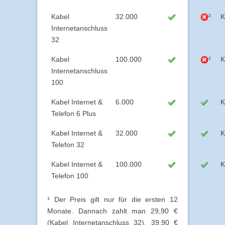
Kabel
32.000
²
K
Internetanschluss
32
Kabel
100.000
²
K
Internetanschluss
100
Kabel Internet &
6.000
K
Telefon 6 Plus
Kabel Internet &
32.000
K
Telefon 32
Kabel Internet &
100.000
K
Telefon 100
¹ Der Preis gilt nur für die ersten 12
Monate. Dannach zahlt man 29,90 €
(Kabel Internetanschluss 32), 39,90 €