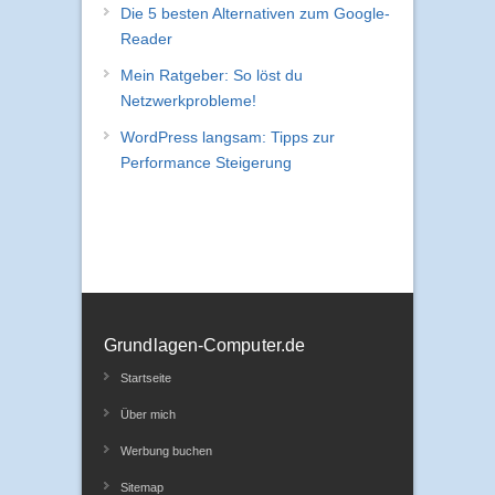
Die 5 besten Alternativen zum Google-
Reader
Mein Ratgeber: So löst du
Netzwerkprobleme!
WordPress langsam: Tipps zur
Performance Steigerung
Grundlagen-Computer.de
Startseite
Über mich
Werbung buchen
Sitemap