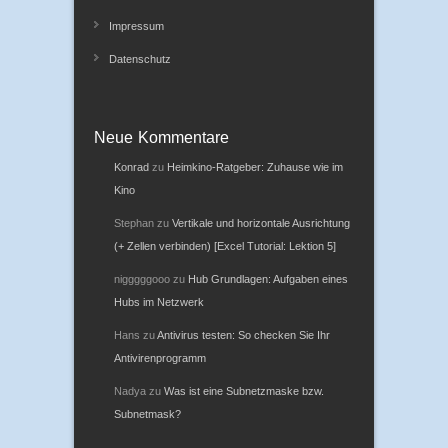
Impressum
Datenschutz
Neue Kommentare
Konrad
zu
Heimkino-Ratgeber: Zuhause wie im
Kino
Stephan
zu
Vertikale und horizontale Ausrichtung
(+ Zellen verbinden) [Excel Tutorial: Lektion 5]
nigggggooo
zu
Hub Grundlagen: Aufgaben eines
Hubs im Netzwerk
Hans
zu
Antivirus testen: So checken Sie Ihr
Antivirenprogramm
Nadya
zu
Was ist eine Subnetzmaske bzw.
Subnetmask?