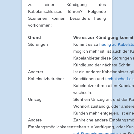
zu einer Kündigung des
Kabelanschlusses führen? Folgende
Szenarien können besonders häufig
vorkommen:
Grund
Wie es zur Kündigung kommt
Störungen
Kommt es zu
häufig zu Kabelst
möglich mehr ist, ist auch der 
Kabelanbieter diese Störungen n
Kündigung der nächste Schritt.
Anderer
Ist ein anderer Kabelanbieter g
Kabelnetzbetreiber
Konditionen und
technische Lei
Kabelnutzer ihren alten Kabela
wechseln.
Umzug
Steht ein Umzug an, und der Kab
Wohnort zuständig, oder ande
Kunden mehr entgegen, ist ein
Andere
Zahlreiche andere Empfangsmögl
Empfangsmöglichkeiten
stehen zur Verfügung, oder Kun
auf Streamingangebote
, um Ser