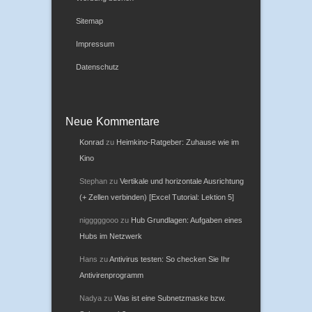
Über mich
Werbung buchen
Sitemap
Impressum
Datenschutz
Neue Kommentare
Konrad
zu
Heimkino-Ratgeber: Zuhause wie im
Kino
Stephan
zu
Vertikale und horizontale Ausrichtung
(+ Zellen verbinden) [Excel Tutorial: Lektion 5]
nigggggooo
zu
Hub Grundlagen: Aufgaben eines
Hubs im Netzwerk
Hans
zu
Antivirus testen: So checken Sie Ihr
Antivirenprogramm