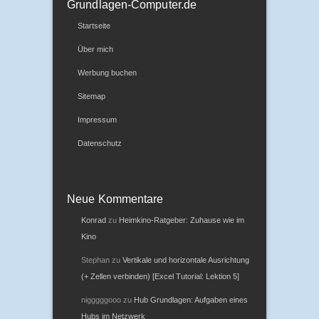
Grundlagen-Computer.de
Startseite
Über mich
Werbung buchen
Sitemap
Impressum
Datenschutz
Neue Kommentare
Konrad
zu
Heimkino-Ratgeber: Zuhause wie im
Kino
Stephan
zu
Vertikale und horizontale Ausrichtung
(+ Zellen verbinden) [Excel Tutorial: Lektion 5]
nigggggooo
zu
Hub Grundlagen: Aufgaben eines
Hubs im Netzwerk