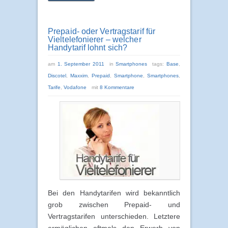
Prepaid- oder Vertragstarif für
Vieltelefonierer – welcher
Handytarif lohnt sich?
am
1. September 2011
in
Smartphones
tags:
Base
,
Discotel
,
Maxxim
,
Prepaid
,
Smartphone
,
Smartphones
,
Tarife
,
Vodafone
mit
8 Kommentare
Bei den Handytarifen wird bekanntlich
grob zwischen Prepaid- und
Vertragstarifen unterschieden. Letztere