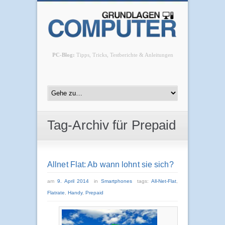
PC-Blog:
Tipps, Tricks, Testberichte & Anleitungen
Tag-Archiv für Prepaid
Allnet Flat: Ab wann lohnt sie sich?
am
9. April 2014
in
Smartphones
tags:
All-Net-Flat
,
Flatrate
,
Handy
,
Prepaid