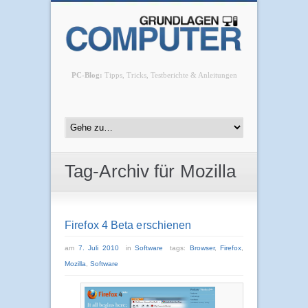
PC-Blog:
Tipps, Tricks, Testberichte & Anleitungen
Tag-Archiv für Mozilla
Firefox 4 Beta erschienen
am
7. Juli 2010
in
Software
tags:
Browser
,
Firefox
,
Mozilla
,
Software