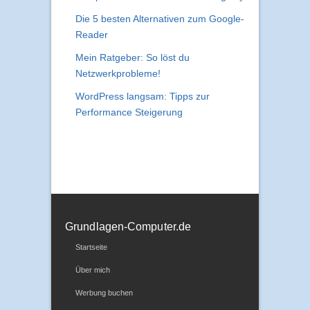
Die 5 besten Alternativen zum Google-
Reader
Mein Ratgeber: So löst du
Netzwerkprobleme!
WordPress langsam: Tipps zur
Performance Steigerung
Grundlagen-Computer.de
Startseite
Über mich
Werbung buchen