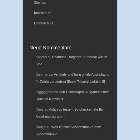
Sitemap
Impressum
Datenschutz
Neue Kommentare
Konrad
zu
Heimkino-Ratgeber: Zuhause wie im
Kino
Stephan
zu
Vertikale und horizontale Ausrichtung
(+ Zellen verbinden) [Excel Tutorial: Lektion 5]
nigggggooo
zu
Hub Grundlagen: Aufgaben eines
Hubs im Netzwerk
Hans
zu
Antivirus testen: So checken Sie Ihr
Antivirenprogramm
Nadya
zu
Was ist eine Subnetzmaske bzw.
Subnetmask?