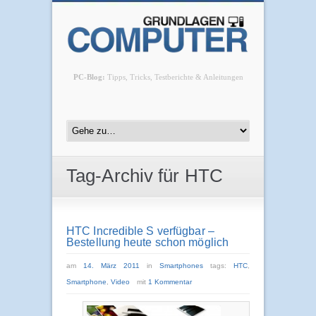
PC-Blog:
Tipps, Tricks, Testberichte & Anleitungen
Tag-Archiv für HTC
HTC Incredible S verfügbar –
Bestellung heute schon möglich
am
14. März 2011
in
Smartphones
tags:
HTC
,
Smartphone
,
Video
mit
1 Kommentar