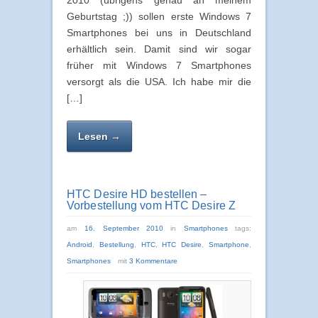
2010 (übrigens genau an meinem
Geburtstag ;)) sollen erste Windows 7
Smartphones bei uns in Deutschland
erhältlich sein. Damit sind wir sogar
früher mit Windows 7 Smartphones
versorgt als die USA. Ich habe mir die
[…]
Lesen →
HTC Desire HD bestellen –
Vorbestellung vom HTC Desire Z
am
16. September 2010
in
Smartphones
tags:
Android
,
Bestellung
,
HTC
,
HTC Desire
,
Smartphone
,
Smartphones
mit
3 Kommentare