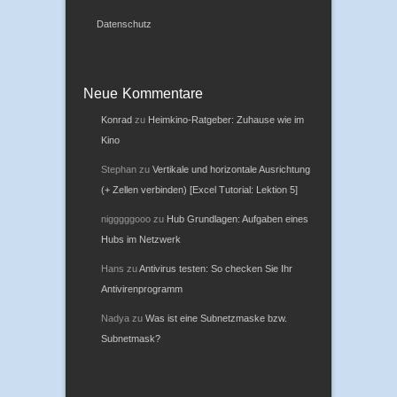
Datenschutz
Neue Kommentare
Konrad
zu
Heimkino-Ratgeber: Zuhause wie im
Kino
Stephan
zu
Vertikale und horizontale Ausrichtung
(+ Zellen verbinden) [Excel Tutorial: Lektion 5]
nigggggooo
zu
Hub Grundlagen: Aufgaben eines
Hubs im Netzwerk
Hans
zu
Antivirus testen: So checken Sie Ihr
Antivirenprogramm
Nadya
zu
Was ist eine Subnetzmaske bzw.
Subnetmask?