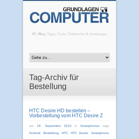
PC-Blog:
Tipps, Tricks, Testberichte & Anleitungen
Tag-Archiv für
Bestellung
HTC Desire HD bestellen –
Vorbestellung vom HTC Desire Z
am
16. September 2010
in
Smartphones
tags:
Android
,
Bestellung
,
HTC
,
HTC Desire
,
Smartphone
,