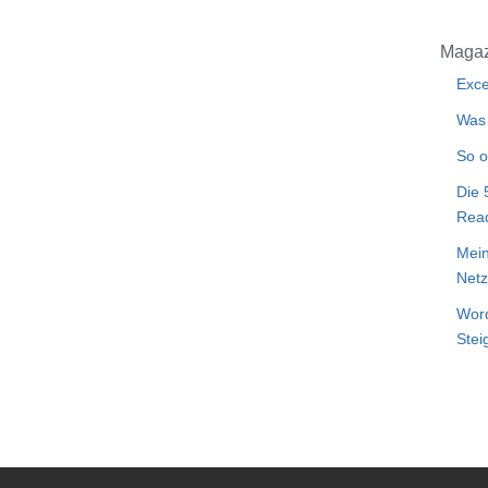
Magaz
Exce
Was 
So o
Die 
Rea
Mein
Netz
Word
Stei