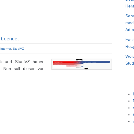
Hera
Serv
mode
Admi
Z beendet
Fach
Recy
,
Internet
,
StudiVZ
Wora
ok und StudiVZ haben
Stud
t. Nun soll dieser von