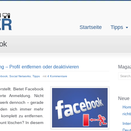
Startseite
Tipps
ok
 – Profil entfernen oder deaktivieren
Magaz
ebook
,
Social Networks
,
Tipps
mit
4 Kommentare
rstellt. Bietet Facebook
erte Anmeldung. Nicht
Neue 
tzwerk dennoch – gerade
Home
iden sich immer mehr
rich
 komplett zu entfernen.
unt löschen? In diesem
Inte
Deut