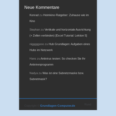
Neue Kommentare
Konrad
zu
Heimkino-Ratgeber: Zuhause wie im
Kino
Stephan
zu
Vertikale und horizontale Ausrichtung
(+ Zellen verbinden) [Excel Tutorial: Lektion 5]
nigggggooo
zu
Hub Grundlagen: Aufgaben eines
Hubs im Netzwerk
Hans
zu
Antivirus testen: So checken Sie Ihr
Antivirenprogramm
Nadya
zu
Was ist eine Subnetzmaske bzw.
Subnetmask?
Rund
Copyright ©
Grundlagen-Computer.de
um