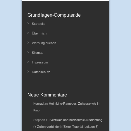
Grundlagen-Computer.de
Startseite
Über mich
Werbung buchen
Sitemap
Impressum
Datenschutz
Neue Kommentare
Konrad
zu
Heimkino-Ratgeber: Zuhause wie im
Kino
Stephan
zu
Vertikale und horizontale Ausrichtung
(+ Zellen verbinden) [Excel Tutorial: Lektion 5]