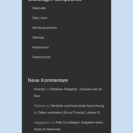
Startseite
Über mich
Werbung buchen
Sitemap
Impressum
Datenschutz
Neue Kommentare
Konrad
zu
Heimkino-Ratgeber: Zuhause wie im
Kino
Stephan
zu
Vertikale und horizontale Ausrichtung
(+ Zellen verbinden) [Excel Tutorial: Lektion 5]
nigggggooo
zu
Hub Grundlagen: Aufgaben eines
Hubs im Netzwerk