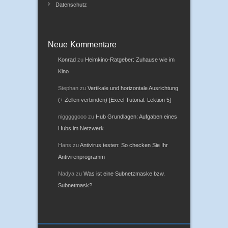
Datenschutz
Neue Kommentare
Konrad
zu
Heimkino-Ratgeber: Zuhause wie im
Kino
Stephan
zu
Vertikale und horizontale Ausrichtung
(+ Zellen verbinden) [Excel Tutorial: Lektion 5]
nigggggooo
zu
Hub Grundlagen: Aufgaben eines
Hubs im Netzwerk
Hans
zu
Antivirus testen: So checken Sie Ihr
Antivirenprogramm
Nadya
zu
Was ist eine Subnetzmaske bzw.
Subnetmask?