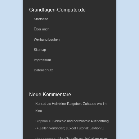
Grundlagen-Computer.de
Startseite
Über mich
Werbung buchen
Sitemap
Impressum
Datenschutz
Neue Kommentare
Konrad
zu
Heimkino-Ratgeber: Zuhause wie im
Kino
Stephan
zu
Vertikale und horizontale Ausrichtung
(+ Zellen verbinden) [Excel Tutorial: Lektion 5]
nigggggooo
zu
Hub Grundlagen: Aufgaben eines