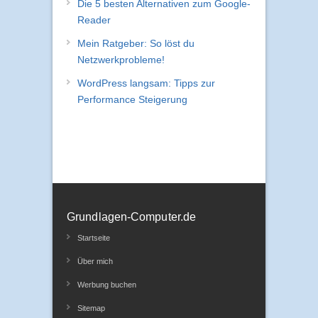
Die 5 besten Alternativen zum Google-
Reader
Mein Ratgeber: So löst du
Netzwerkprobleme!
WordPress langsam: Tipps zur
Performance Steigerung
Grundlagen-Computer.de
Startseite
Über mich
Werbung buchen
Sitemap