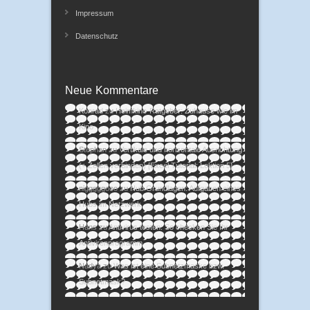
Impressum
Datenschutz
Neue Kommentare
Konrad
zu
Heimkino-Ratgeber: Zuhause wie im
Kino
Stephan
zu
Vertikale und horizontale Ausrichtung
(+ Zellen verbinden) [Excel Tutorial: Lektion 5]
nigggggooo
zu
Hub Grundlagen: Aufgaben eines
Hubs im Netzwerk
Hans
zu
Antivirus testen: So checken Sie Ihr
Antivirenprogramm
Nadya
zu
Was ist eine Subnetzmaske bzw.
Subnetmask?