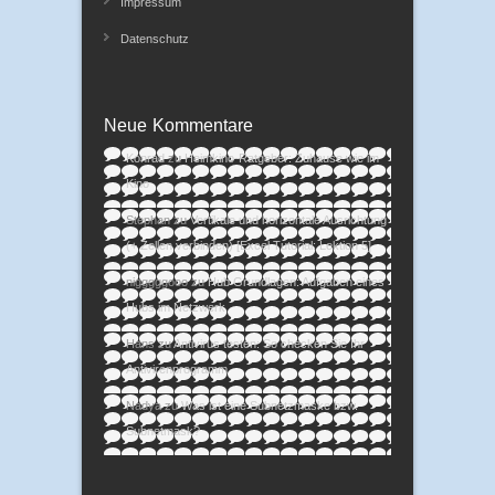
Impressum
Datenschutz
Neue Kommentare
Konrad
zu
Heimkino-Ratgeber: Zuhause wie im
Kino
Stephan
zu
Vertikale und horizontale Ausrichtung
(+ Zellen verbinden) [Excel Tutorial: Lektion 5]
nigggggooo
zu
Hub Grundlagen: Aufgaben eines
Hubs im Netzwerk
Hans
zu
Antivirus testen: So checken Sie Ihr
Antivirenprogramm
Nadya
zu
Was ist eine Subnetzmaske bzw.
Subnetmask?