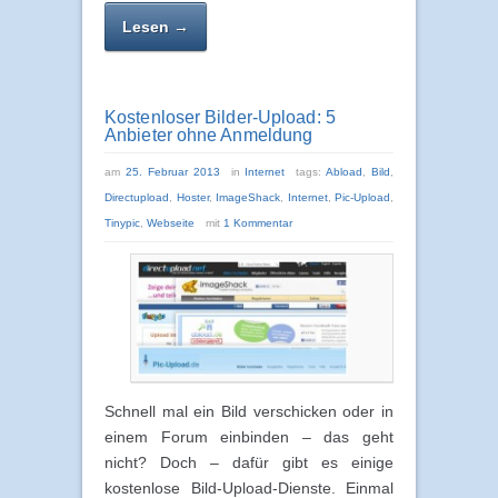
Lesen →
Kostenloser Bilder-Upload: 5
Anbieter ohne Anmeldung
am
25. Februar 2013
in
Internet
tags:
Abload
,
Bild
,
Directupload
,
Hoster
,
ImageShack
,
Internet
,
Pic-Upload
,
Tinypic
,
Webseite
mit
1 Kommentar
Schnell mal ein Bild verschicken oder in
einem Forum einbinden – das geht
nicht? Doch – dafür gibt es einige
kostenlose Bild-Upload-Dienste. Einmal