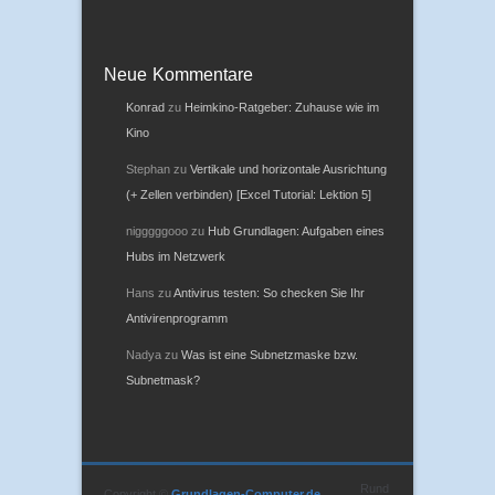
Neue Kommentare
Konrad
zu
Heimkino-Ratgeber: Zuhause wie im
Kino
Stephan
zu
Vertikale und horizontale Ausrichtung
(+ Zellen verbinden) [Excel Tutorial: Lektion 5]
nigggggooo
zu
Hub Grundlagen: Aufgaben eines
Hubs im Netzwerk
Hans
zu
Antivirus testen: So checken Sie Ihr
Antivirenprogramm
Nadya
zu
Was ist eine Subnetzmaske bzw.
Subnetmask?
Rund
Copyright ©
Grundlagen-Computer.de