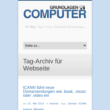
PC-Blog:
Tipps, Tricks, Testberichte & Anleitungen
Tag-Archiv für
Webseite
ICANN führt neue
Domainendungen wie .book, .music
oder .video ein
am
22. Mai 2013
in
Internet
tags:
Domain
,
ICANN
,
Internet
,
Webseite