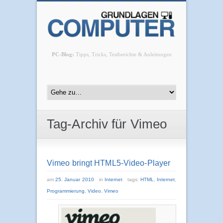
PC-Blog:
Tipps, Tricks, Testberichte & Anleitungen
Tag-Archiv für Vimeo
Vimeo bringt HTML5-Video-Player
am
25. Januar 2010
in
Internet
tags:
HTML
,
Internet
,
Programmierung
,
Video
,
Vimeo