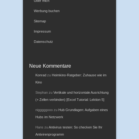
Über mich
Werbung buchen
Sitemap
Impressum
Datenschutz
Neue Kommentare
Konrad
zu
Heimkino-Ratgeber: Zuhause wie im
Kino
Stephan
zu
Vertikale und horizontale Ausrichtung
(+ Zellen verbinden) [Excel Tutorial: Lektion 5]
nigggggooo
zu
Hub Grundlagen: Aufgaben eines
Hubs im Netzwerk
Hans
zu
Antivirus testen: So checken Sie Ihr
Antivirenprogramm