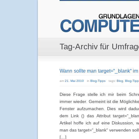
Tag-Archiv für Umfrag
Wann sollte man target=“_blank“ i
am
21. Mai 2010
in
Blog-Tipps
tags:
Blog
,
Blog-Tipp
Diese Frage stelle ich mir beim Schre
immer wieder. Gemeint ist die Möglichke
Fenster aufzumachen. Dies wird dadur
dem Link () das Attribut target=“_bla
Artikel hoffe ich auf eine Diskussion
man das target=“_blank“ verwenden sollt
[…]