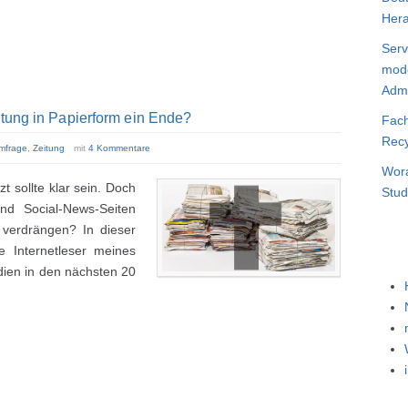
Hera
Serv
mode
Admi
itung in Papierform ein Ende?
Fach
Recy
mfrage
,
Zeitung
mit
4 Kommentare
Wora
t sollte klar sein. Doch
Stud
nd Social-News-Seiten
 verdrängen? In dieser
 Internetleser meines
dien in den nächsten 20