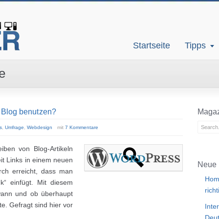
Startseite
Tipps
e
m Blog benutzen?
Magaz
s
,
Umfrage
,
Webdesign
mit
7 Kommentare
iben von Blog-Artikeln
it Links in einem neuen
Neue 
ch erreicht, dass man
Home
nk“ einfügt. Mit diesem
rich
, wann und ob überhaupt
e. Gefragt sind hier vor
Inte
Deut