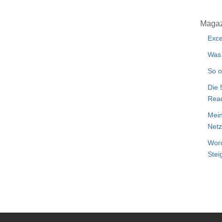
Magaz
Exce
Was 
So o
Die 
Rea
Mein
Netz
Word
Stei