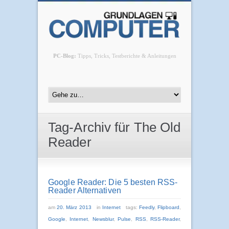
PC-Blog:
Tipps, Tricks, Testberichte & Anleitungen
Tag-Archiv für The Old
Reader
Google Reader: Die 5 besten RSS-
Reader Alternativen
am
20. März 2013
in
Internet
tags:
Feedly
,
Flipboard
,
Google
,
Internet
,
Newsblur
,
Pulse
,
RSS
,
RSS-Reader
,