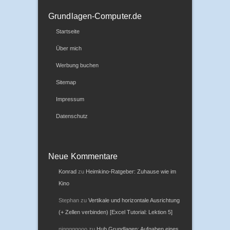
Grundlagen-Computer.de
Startseite
Über mich
Werbung buchen
Sitemap
Impressum
Datenschutz
Neue Kommentare
Konrad
zu
Heimkino-Ratgeber: Zuhause wie im
Kino
Stephan
zu
Vertikale und horizontale Ausrichtung
(+ Zellen verbinden) [Excel Tutorial: Lektion 5]
nigggggooo
zu
Hub Grundlagen: Aufgaben eines