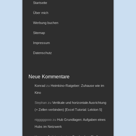
Startseite
Über mich
Werbung buchen
Sitemap
Impressum
Datenschutz
Neue Kommentare
Konrad
zu
Heimkino-Ratgeber: Zuhause wie im
Kino
Stephan
zu
Vertikale und horizontale Ausrichtung
(+ Zellen verbinden) [Excel Tutorial: Lektion 5]
nigggggooo
zu
Hub Grundlagen: Aufgaben eines
Hubs im Netzwerk