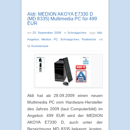
Aldi: MEDION AKOYA E7330 D
(MD 8335) Multimedia PC für 499
EUR
am
25. September 2009
in
Schnäppchen
tags:
Aldi
,
Angebot
,
Medion
,
PC
,
Schnäppchen
,
Testbericht
mit
11 Kommentare
Aldi hat ab 28.09.2009 einen neuen
Multimedia PC vom Hardware-Hersteller
des Jahres 2009 (laut Computerbild) im
Angebot. 499 EUR wird der MEDION
AKOYA E7330 D, auch unter der
Bezeichnung MD 8335 bekannt, kosten.