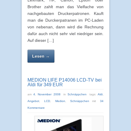
Lexmark, HP, Canon, Epson oder
Brother zahlt man das Vielfache von
nachgebauten Druckerpatronen. Kauft
man die Durckerpatranen im PC-Laden
von nebenan, dann wird die Rechnung
dafür auch nicht sehr viel niedriger sein.
Auf dieser […]
Lesen →
MEDION LIFE P14006 LCD-TV bei
Aldi für 349 EUR
am
4. November 2008
in
Schnäppchen
tags:
Aldi
,
Angebot
,
LCD
,
Medion
,
Schnäppchen
mit
34
Kommentare