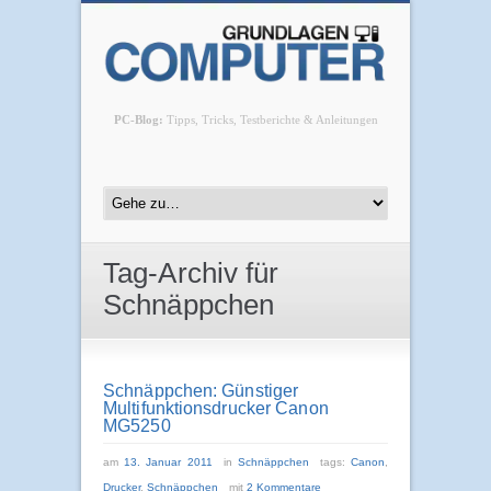
PC-Blog:
Tipps, Tricks, Testberichte & Anleitungen
Tag-Archiv für
Schnäppchen
Schnäppchen: Günstiger
Multifunktionsdrucker Canon
MG5250
am
13. Januar 2011
in
Schnäppchen
tags:
Canon
,
Drucker
,
Schnäppchen
mit
2 Kommentare