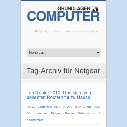
PC-Blog:
Tipps, Tricks, Testberichte & Anleitungen
Tag-Archiv für Netgear
Top Router 2010: Übersicht von
beliebten Routern für zu Hause
am
22. September 2010
in
DSL
tags:
1und1
,
AVM
,
DSL
,
Internet
,
Netgear
,
Router
,
Telekom
mit
3
Kommentare