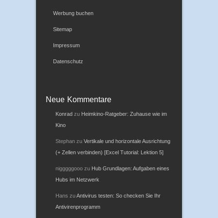
Werbung buchen
Sitemap
Impressum
Datenschutz
Neue Kommentare
Konrad
zu
Heimkino-Ratgeber: Zuhause wie im
Kino
Stephan
zu
Vertikale und horizontale Ausrichtung
(+ Zellen verbinden) [Excel Tutorial: Lektion 5]
nigggggooo
zu
Hub Grundlagen: Aufgaben eines
Hubs im Netzwerk
Hans
zu
Antivirus testen: So checken Sie Ihr
Antivirenprogramm