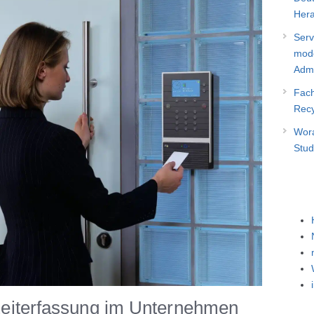
Hera
Serv
mode
Admi
Fach
Recy
Wora
Stud
n Zeiterfassung im Unternehmen