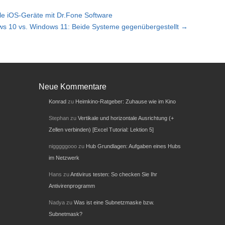
le iOS-Geräte mit Dr.Fone Software
s 10 vs. Windows 11: Beide Systeme gegenübergestellt →
Neue Kommentare
Konrad
zu
Heimkino-Ratgeber: Zuhause wie im Kino
Stephan
zu
Vertikale und horizontale Ausrichtung (+
Zellen verbinden) [Excel Tutorial: Lektion 5]
nigggggooo
zu
Hub Grundlagen: Aufgaben eines Hubs
im Netzwerk
Hans
zu
Antivirus testen: So checken Sie Ihr
Antivirenprogramm
Nadya
zu
Was ist eine Subnetzmaske bzw.
Subnetmask?