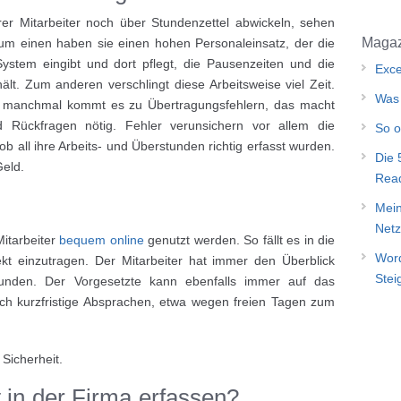
rer Mitarbeiter noch über Stundenzettel abwickeln, sehen
Magaz
Zum einen haben sie einen hohen Personaleinsatz, der die
 System eingibt und dort pflegt, die Pausenzeiten und die
Exce
lt. Zum anderen verschlingt diese Arbeitsweise viel Zeit.
Was 
en, manchmal kommt es zu Übertragungsfehlern, das macht
 Rückfragen nötig. Fehler verunsichern vor allem die
So o
ob all ihre Arbeits- und Überstunden richtig erfasst wurden.
Die 
eld.
Rea
Mein
Netz
Mitarbeiter
bequem online
genutzt werden. So fällt es in die
Word
ekt einzutragen. Der Mitarbeiter hat immer den Überblick
Stei
unden. Der Vorgesetzte kann ebenfalls immer auf das
uch kurzfristige Absprachen, etwa wegen freien Tagen zum
Sicherheit.
 in der Firma erfassen?