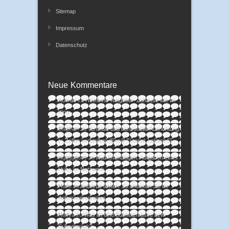
Sitemap
Impressum
Datenschutz
Neue Kommentare
Konrad
zu
Heimkino-Ratgeber: Zuhause wie im
Kino
Stephan
zu
Vertikale und horizontale Ausrichtung
(+ Zellen verbinden) [Excel Tutorial: Lektion 5]
nigggggooo
zu
Hub Grundlagen: Aufgaben eines
Hubs im Netzwerk
Hans
zu
Antivirus testen: So checken Sie Ihr
Antivirenprogramm
Nadya
zu
Was ist eine Subnetzmaske bzw.
Subnetmask?