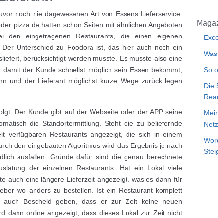
uvor noch nie dagewesenen Art von Essens Lieferservice.
Magaz
der pizza.de hatten schon Seiten mit ähnlichen Angeboten
ei den eingetragenen Restaurants, die einen eigenen
Exce
n. Der Unterschied zu Foodora ist, das hier auch noch ein
Was 
sliefert, berücksichtigt werden musste. Es musste also eine
 damit der Kunde schnellst möglich sein Essen bekommt,
So o
nn und der Lieferant möglichst kurze Wege zurück legen
Die 
Rea
 folgt. Der Kunde gibt auf der Webseite oder der APP seine
Mein
atisch die Standortermittlung. Steht die zu beliefernde
Netz
it verfügbaren Restaurants angezeigt, die sich in einem
Word
urch den eingebauten Algoritmus wird das Ergebnis je nach
Stei
dlich ausfallen. Gründe dafür sind die genau berechnete
auslatung der einzelnen Restaurants. Hat ein Lokal viele
e auch eine längere Lieferzeit angezeigt, was es dann für
ieber wo anders zu bestellen. Ist ein Restaurant komplett
er auch Bescheid geben, dass er zur Zeit keine neuen
 dann online angezeigt, dass dieses Lokal zur Zeit nicht