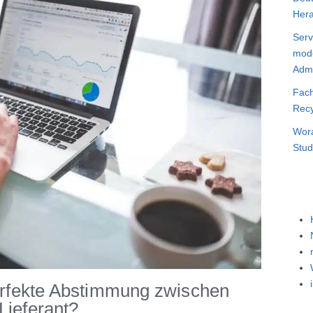
Hera
Serv
mode
Admi
Fach
Recy
Wora
Stud
perfekte Abstimmung zwischen
Lieferant?