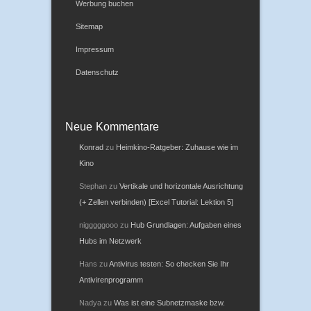
Werbung buchen
Sitemap
Impressum
Datenschutz
Neue Kommentare
Konrad
zu
Heimkino-Ratgeber: Zuhause wie im
Kino
Stephan
zu
Vertikale und horizontale Ausrichtung
(+ Zellen verbinden) [Excel Tutorial: Lektion 5]
nigggggooo
zu
Hub Grundlagen: Aufgaben eines
Hubs im Netzwerk
Hans
zu
Antivirus testen: So checken Sie Ihr
Antivirenprogramm
Nadya
zu
Was ist eine Subnetzmaske bzw.