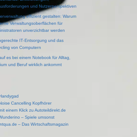
usforderungen und Nutzerperspektiven
erverwaltung effizient gestalten: Warum
rne Verwaltungsoberflächen für
nistratoren unverzichtbar werden
gerechte IT-Entsorgung und das
cling von Computern
uf es bei einem Notebook für Alltag,
ium und Beruf wirklich ankommt
Handygad
Noise Cancelling Kopfhörer
mit einem Klick zu Autoteildirekt.de
Wunderino – Spiele umsonst
intqua.de – Das Wirtschaftsmagazin