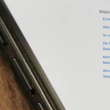
Magaz
Exce
Was 
So o
Die 
Rea
Mein
Netz
Word
Stei