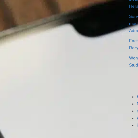
Hera
Serv
mode
Admi
Fach
Recy
Wora
Stud