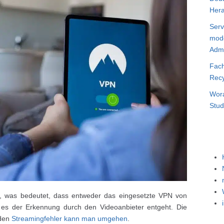
Hera
Serv
mode
Admi
Fach
Recy
Wora
Stud
et, was bedeutet, dass entweder das eingesetzte VPN von
er es der Erkennung durch den Videoanbieter entgeht. Die
 den
Streamingfehler kann man umgehen
.