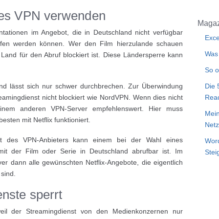
nes VPN verwenden
Magaz
ntationen im Angebot, die in Deutschland nicht verfügbar
Exce
ufen werden können. Wer den Film hierzulande schauen
Was 
Land für den Abruf blockiert ist. Diese Ländersperre kann
So o
und lässt sich nur schwer durchbrechen. Zur Überwindung
Die 
eamingdienst nicht blockiert wie NordVPN. Wenn dies nicht
Rea
 einem anderen VPN-Server empfehlenswert. Hier muss
Mein
sten mit Netflix funktioniert.
Netz
rt des VPN-Anbieters kann einem bei der Wahl eines
Word
mit der Film oder Serie in Deutschland abrufbar ist. Im
Stei
er dann alle gewünschten Netflix-Angebote, die eigentlich
sind.
nste sperrt
weil der Streamingdienst von den Medienkonzernen nur