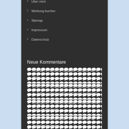
Über mich
Werbung buchen
Sitemap
Impressum
Datenschutz
Neue Kommentare
Konrad
zu
Heimkino-Ratgeber: Zuhause wie im
Kino
Stephan
zu
Vertikale und horizontale Ausrichtung
(+ Zellen verbinden) [Excel Tutorial: Lektion 5]
nigggggooo
zu
Hub Grundlagen: Aufgaben eines
Hubs im Netzwerk
Hans
zu
Antivirus testen: So checken Sie Ihr
Antivirenprogramm