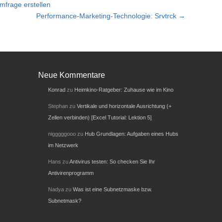
mfrage erstellen
Performance-Marketing-Technologie: Srvtrck →
Neue Kommentare
Konrad
zu
Heimkino-Ratgeber: Zuhause wie im Kino
Stephan
zu
Vertikale und horizontale Ausrichtung (+
Zellen verbinden) [Excel Tutorial: Lektion 5]
nigggggooo
zu
Hub Grundlagen: Aufgaben eines Hubs
im Netzwerk
Hans
zu
Antivirus testen: So checken Sie Ihr
Antivirenprogramm
Nadya
zu
Was ist eine Subnetzmaske bzw.
Subnetmask?