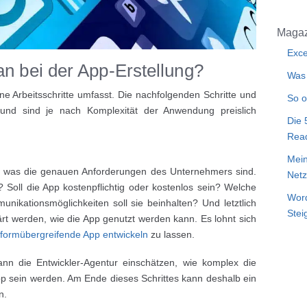
Magaz
Exce
an bei der App-Erstellung?
Was 
ene Arbeitsschritte umfasst. Die nachfolgenden Schritte und
So o
 und sind je nach Komplexität der Anwendung preislich
Die 
Rea
Mein
er, was die genauen Anforderungen des Unternehmers sind.
Netz
 Soll die App kostenpflichtig oder kostenlos sein? Welche
Word
ikationsmöglichkeiten soll sie beinhalten? Und letztlich
Stei
lärt werden, wie die App genutzt werden kann. Es lohnt sich
tformübergreifende App entwickeln
zu lassen.
nn die Entwickler-Agentur einschätzen, wie komplex die
 sein werden. Am Ende dieses Schrittes kann deshalb ein
n.