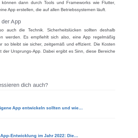
r können dann durch Tools und Frameworks wie Flutter,
e App erstellen, die auf allen Betriebssystemen läuft.
 der App
 so auch die Technik. Sicherheitslücken sollten deshalb
sen werden. Es empfiehlt sich also, eine App regelmäßig
r so bleibt sie sicher, zeitgemäß und effizient. Die Kosten
ät der Ursprungs-App. Dabei ergibt es Sinn, diese Bereiche
ressieren dich auch?
eigene App entwickeln sollten und wie…
 App-Entwicklung im Jahr 2022: Die…