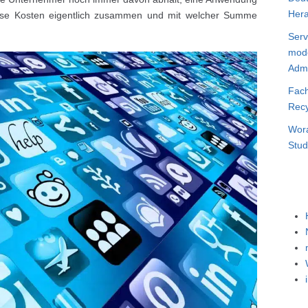
Hera
iese Kosten eigentlich zusammen und mit welcher Summe
Serv
mode
Admi
Fach
Recy
Wora
Stud