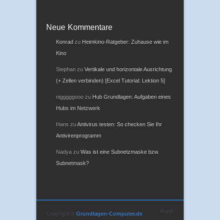
Datenschutz
Neue Kommentare
Konrad
zu
Heimkino-Ratgeber: Zuhause wie im
Kino
Stephan
zu
Vertikale und horizontale Ausrichtung
(+ Zellen verbinden) [Excel Tutorial: Lektion 5]
nigggggooo
zu
Hub Grundlagen: Aufgaben eines
Hubs im Netzwerk
Hans
zu
Antivirus testen: So checken Sie Ihr
Antivirenprogramm
Nadya
zu
Was ist eine Subnetzmaske bzw.
Subnetmask?