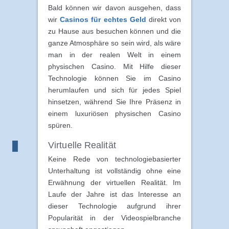
Bald können wir davon ausgehen, dass
wir
Casinos für echtes Geld
direkt von
zu Hause aus besuchen können und die
ganze Atmosphäre so sein wird, als wäre
man in der realen Welt in einem
physischen Casino. Mit Hilfe dieser
Technologie können Sie im Casino
herumlaufen und sich für jedes Spiel
hinsetzen, während Sie Ihre Präsenz in
einem luxuriösen physischen Casino
spüren.
Virtuelle Realität
Keine Rede von technologiebasierter
Unterhaltung ist vollständig ohne eine
Erwähnung der virtuellen Realität. Im
Laufe der Jahre ist das Interesse an
dieser Technologie aufgrund ihrer
Popularität in der Videospielbranche