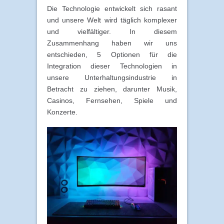
Die Technologie entwickelt sich rasant
und unsere Welt wird täglich komplexer
und vielfältiger. In diesem
Zusammenhang haben wir uns
entschieden, 5 Optionen für die
Integration dieser Technologien in
unsere Unterhaltungsindustrie in
Betracht zu ziehen, darunter Musik,
Casinos, Fernsehen, Spiele und
Konzerte.