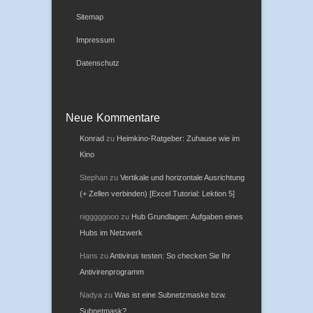
Sitemap
Impressum
Datenschutz
Neue Kommentare
Konrad
zu
Heimkino-Ratgeber: Zuhause wie im
Kino
Stephan
zu
Vertikale und horizontale Ausrichtung
(+ Zellen verbinden) [Excel Tutorial: Lektion 5]
nigggggooo
zu
Hub Grundlagen: Aufgaben eines
Hubs im Netzwerk
Hans
zu
Antivirus testen: So checken Sie Ihr
Antivirenprogramm
Nadya
zu
Was ist eine Subnetzmaske bzw.
Subnetmask?