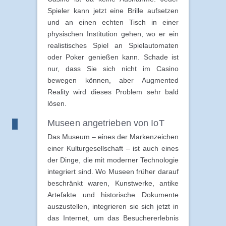
Spieler kann jetzt eine Brille aufsetzen
und an einen echten Tisch in einer
physischen Institution gehen, wo er ein
realistisches Spiel an Spielautomaten
oder Poker genießen kann. Schade ist
nur, dass Sie sich nicht im Casino
bewegen können, aber Augmented
Reality wird dieses Problem sehr bald
lösen.
Museen angetrieben von IoT
Das Museum – eines der Markenzeichen
einer Kulturgesellschaft – ist auch eines
der Dinge, die mit moderner Technologie
integriert sind. Wo Museen früher darauf
beschränkt waren, Kunstwerke, antike
Artefakte und historische Dokumente
auszustellen, integrieren sie sich jetzt in
das Internet, um das Besuchererlebnis