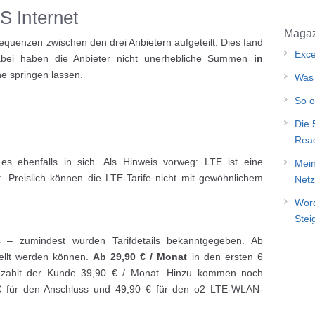
S Internet
Magaz
quenzen zwischen den drei Anbietern aufgeteilt. Dies fand
Exce
Dabei haben die Anbieter nicht unerhebliche Summen
in
e springen lassen.
Was 
So o
Die 
Rea
s ebenfalls in sich. Als Hinweis vorweg: LTE ist eine
Mein
. Preislich können die LTE-Tarife nicht mit gewöhnlichem
Netz
Word
Stei
 – zumindest wurden Tarifdetails bekanntgegeben. Ab
tellt werden können.
Ab 29,90 € / Monat
in den ersten 6
d zahlt der Kunde 39,90 € / Monat. Hinzu kommen noch
€ für den Anschluss und 49,90 € für den o2 LTE-WLAN-