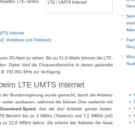
ktuellen LTE-Tarifen
LTE / UMTS Internet
Hera
Serv
mode
Admi
MTS Internet
(o2, Vodafone und Telekom)
Fach
Recy
Wora
 vom 3G-Netz zu sehen. Bis zu 21,6 Mbit/s können die LTE-
Stud
ellen. Dabei sind die Frequenzbereiche in denen gesendet
 z.B. 791-801 MHz zur Verfügung.
 beim LTE UMTS Internet
 der Bundesregierung wurde gemacht, damit die Anbieter
 weiter ausbauen, während die kleinen Orte weiterhin mit
r
Download-Speed
, den die drei Anbieter gerate bieten.
E-Bereich bis zu 3 MBit/s (Telekom) und 7,2 MBit/s (o2)
 zu 21,6 MBit/s liefern. Da scheint der Anbieter die Nase