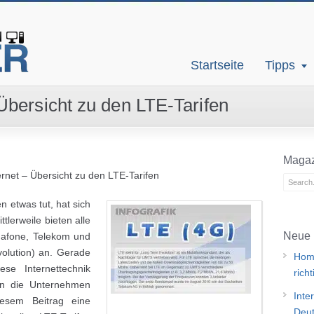
Startseite
Tipps
bersicht zu den LTE-Tarifen
Magaz
net – Übersicht zu den LTE-Tarifen
 etwas tut, hat sich
tlerweile bieten alle
Neue 
afone, Telekom und
olution) an. Gerade
Home
se Internettechnik
rich
en die Unternehmen
Inte
esem Beitrag eine
Deut