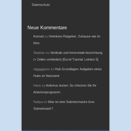
Datenschutz
Neue Kommentare
Konrad
zu
Heimkino-Ratgeber: Zuhause wie im
Kino
Stephan
zu
Vertikale und horizontale Ausrichtung
(+ Zellen verbinden) [Excel Tutorial: Lektion 5]
nigggggooo
zu
Hub Grundlagen: Aufgaben eines
Hubs im Netzwerk
Hans
zu
Antivirus testen: So checken Sie Ihr
Antivirenprogramm
Nadya
zu
Was ist eine Subnetzmaske bzw.
Subnetmask?