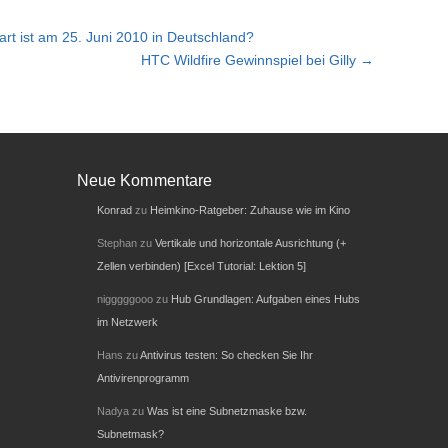
t ist am 25. Juni 2010 in Deutschland?
HTC Wildfire Gewinnspiel bei Gilly →
Neue Kommentare
Konrad
zu
Heimkino-Ratgeber: Zuhause wie im Kino
Stephan
zu
Vertikale und horizontale Ausrichtung (+
Zellen verbinden) [Excel Tutorial: Lektion 5]
nigggggooo
zu
Hub Grundlagen: Aufgaben eines Hubs
im Netzwerk
Hans
zu
Antivirus testen: So checken Sie Ihr
Antivirenprogramm
Nadya
zu
Was ist eine Subnetzmaske bzw.
Subnetmask?