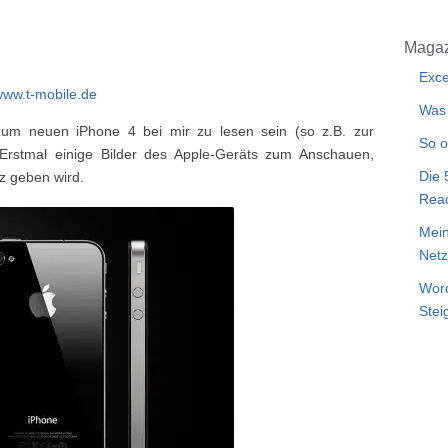
Magaz
Exce
ww.t-mobile.de
Was 
zum neuen iPhone 4 bei mir zu lesen sein (so z.B. zur
So o
. Erstmal einige Bilder des Apple-Geräts zum Anschauen,
Die 
z geben wird.
Rea
Mein
Netz
Word
Stei