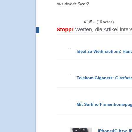
aus deiner Sicht?
4.1/5 – (16 votes)
Stopp!
Wetten, die Artikel inte
Ideal zu Weihnachten: Han
Telekom Giganetz: Glasfase
Mit Surfino Firmenhomepage 
iPhone4G bzw. iP