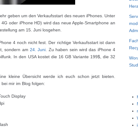
Hera
mehr geben um den Verkaufsstart des neuen iPhones. Unter
Serv
ne 4G oder iPhone HD) wird das neue Apple-Smartphone an
mode
estellung am 15. Juni losgehen.
Admi
Fach
hone 4 noch nicht fest. Der richtige Verkaufsstart ist dann
Recy
tet, sondern am
24. Juni
. Zu haben sein wird das iPhone 4
ilfunk. In den USA kostet die 16 GB Variante 199$, die 32
Wora
Stud
e kleine Übersicht werde ich euch schon jetzt bieten.
bei mir im Blog folgen:
Touch Display
dpi
lash