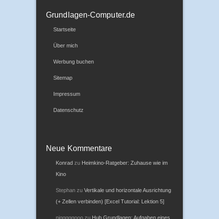
Grundlagen-Computer.de
Startseite
Über mich
Werbung buchen
Sitemap
Impressum
Datenschutz
Neue Kommentare
Konrad
zu
Heimkino-Ratgeber: Zuhause wie im
Kino
Stephan
zu
Vertikale und horizontale Ausrichtung
(+ Zellen verbinden) [Excel Tutorial: Lektion 5]
nigggggooo
zu
Hub Grundlagen: Aufgaben eines