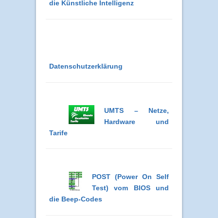
die Künstliche Intelligenz
Datenschutzerklärung
UMTS – Netze,
Hardware und
Tarife
POST (Power On Self
Test) vom BIOS und