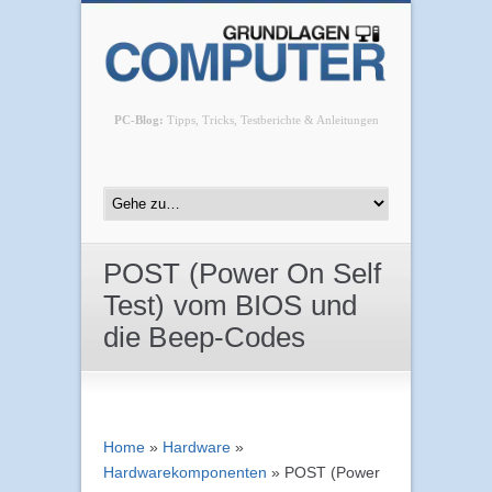
PC-Blog:
Tipps, Tricks, Testberichte & Anleitungen
POST (Power On Self
Test) vom BIOS und
die Beep-Codes
Home
»
Hardware
»
Hardwarekomponenten
»
POST (Power