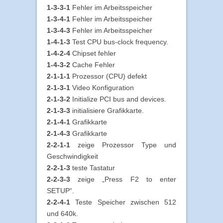
1-3-3-1
Fehler im Arbeitsspeicher
1-3-4-1
Fehler im Arbeitsspeicher
1-3-4-3
Fehler im Arbeitsspeicher
1-4-1-3
Test CPU bus-clock frequency.
1-4-2-4
Chipset fehler
1-4-3-2
Cache Fehler
2-1-1-1
Prozessor (CPU) defekt
2-1-3-1
Video Konfiguration
2-1-3-2
Initialize PCI bus and devices.
2-1-3-3
initialisiere Grafikkarte.
2-1-4-1
Grafikkarte
2-1-4-3
Grafikkarte
2-2-1-1
zeige Prozessor Type und
Geschwindigkeit
2-2-1-3
teste Tastatur
2-2-3-3
zeige „Press F2 to enter
SETUP“.
2-2-4-1
Teste Speicher zwischen 512
und 640k.