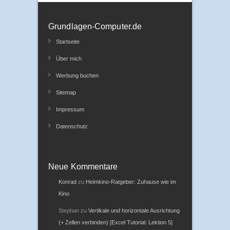
Grundlagen-Computer.de
Startseite
Über mich
Werbung buchen
Sitemap
Impressum
Datenschutz
Neue Kommentare
Konrad
zu
Heimkino-Ratgeber: Zuhause wie im
Kino
Stephan
zu
Vertikale und horizontale Ausrichtung
(+ Zellen verbinden) [Excel Tutorial: Lektion 5]