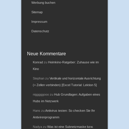
Werbung buchen
Sitemap
Impressum
Datenschutz
Neue Kommentare
Konrad
zu
Heimkino-Ratgeber: Zuhause wie im
Kino
Stephan
zu
Vertikale und horizontale Ausrichtung
(+ Zellen verbinden) [Excel Tutorial: Lektion 5]
nigggggooo
zu
Hub Grundlagen: Aufgaben eines
Hubs im Netzwerk
Hans
zu
Antivirus testen: So checken Sie Ihr
Antivirenprogramm
Nadya
zu
Was ist eine Subnetzmaske bzw.