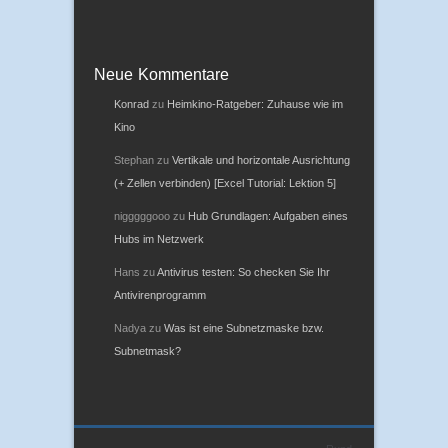
Neue Kommentare
Konrad
zu
Heimkino-Ratgeber: Zuhause wie im
Kino
Stephan
zu
Vertikale und horizontale Ausrichtung
(+ Zellen verbinden) [Excel Tutorial: Lektion 5]
nigggggooo
zu
Hub Grundlagen: Aufgaben eines
Hubs im Netzwerk
Hans
zu
Antivirus testen: So checken Sie Ihr
Antivirenprogramm
Nadya
zu
Was ist eine Subnetzmaske bzw.
Subnetmask?