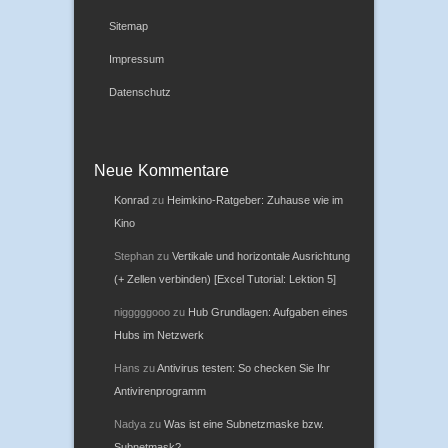
Sitemap
Impressum
Datenschutz
Neue Kommentare
Konrad
zu
Heimkino-Ratgeber: Zuhause wie im
Kino
Stephan
zu
Vertikale und horizontale Ausrichtung
(+ Zellen verbinden) [Excel Tutorial: Lektion 5]
nigggggooo
zu
Hub Grundlagen: Aufgaben eines
Hubs im Netzwerk
Hans
zu
Antivirus testen: So checken Sie Ihr
Antivirenprogramm
Nadya
zu
Was ist eine Subnetzmaske bzw.
Subnetmask?