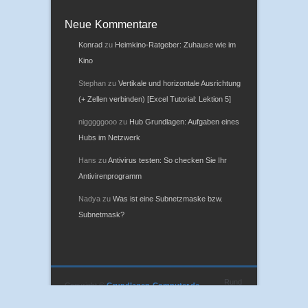
Neue Kommentare
Konrad
zu
Heimkino-Ratgeber: Zuhause wie im
Kino
Stephan
zu
Vertikale und horizontale Ausrichtung
(+ Zellen verbinden) [Excel Tutorial: Lektion 5]
nigggggooo
zu
Hub Grundlagen: Aufgaben eines
Hubs im Netzwerk
Hans
zu
Antivirus testen: So checken Sie Ihr
Antivirenprogramm
Nadya
zu
Was ist eine Subnetzmaske bzw.
Subnetmask?
Rund
Copyright ©
Grundlagen-Computer.de
um