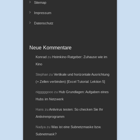
Sitemap
Impressum
Datenschutz
Neue Kommentare
Konrad
zu
Heimkino-Ratgeber: Zuhause wie im
Kino
Stephan
zu
Vertikale und horizontale Ausrichtung
(+ Zellen verbinden) [Excel Tutorial: Lektion 5]
nigggggooo
zu
Hub Grundlagen: Aufgaben eines
Hubs im Netzwerk
Hans
zu
Antivirus testen: So checken Sie Ihr
Antivirenprogramm
Nadya
zu
Was ist eine Subnetzmaske bzw.
Subnetmask?