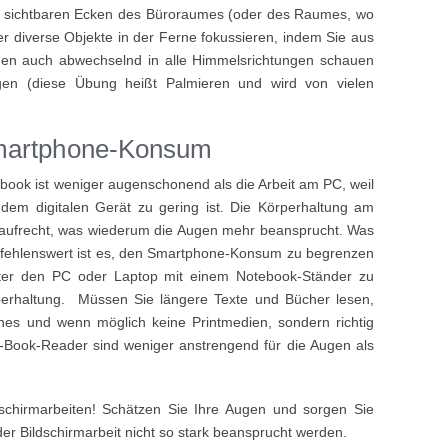
e sichtbaren Ecken des Büroraumes (oder des Raumes, wo
er diverse Objekte in der Ferne fokussieren, indem Sie aus
en auch abwechselnd in alle Himmelsrichtungen schauen
n (diese Übung heißt Palmieren und wird von vielen
martphone-Konsum
book ist weniger augenschonend als die Arbeit am PC, weil
em digitalen Gerät zu gering ist. Die Körperhaltung am
t aufrecht, was wiederum die Augen mehr beansprucht. Was
ehlenswert ist es, den Smartphone-Konsum zu begrenzen
fter den PC oder Laptop mit einem Notebook-Ständer zu
rperhaltung. Müssen Sie längere Texte und Bücher lesen,
nes und wenn möglich keine Printmedien, sondern richtig
-Book-Reader sind weniger anstrengend für die Augen als
chirmarbeiten! Schätzen Sie Ihre Augen und sorgen Sie
der Bildschirmarbeit nicht so stark beansprucht werden.