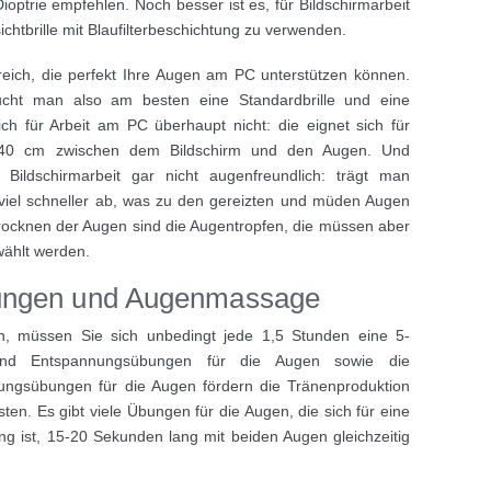
Dioptrie empfehlen. Noch besser ist es, für Bildschirmarbeit
ichtbrille mit Blaufilterbeschichtung zu verwenden.
ereich, die perfekt Ihre Augen am PC unterstützen können.
ucht man also am besten eine Standardbrille und eine
 sich für Arbeit am PC überhaupt nicht: die eignet sich für
 40 cm zwischen dem Bildschirm und den Augen. Und
 Bildschirmarbeit gar nicht augenfreundlich: trägt man
 viel schneller ab, was zu den gereizten und müden Augen
btrocknen der Augen sind die Augentropfen, die müssen aber
wählt werden.
ungen und Augenmassage
, müssen Sie sich unbedingt jede 1,5 Stunden eine 5-
und Entspannungsübungen für die Augen sowie die
gsübungen für die Augen fördern die Tränenproduktion
ten. Es gibt viele Übungen für die Augen, die sich für eine
g ist, 15-20 Sekunden lang mit beiden Augen gleichzeitig