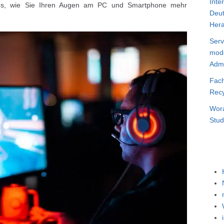
Inte
ipps, wie Sie Ihren Augen am PC und Smartphone mehr
Deut
Hera
Serv
mode
Admi
Fach
Recy
Wora
Stud