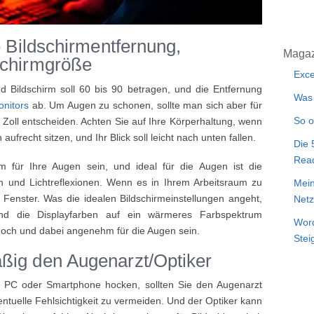
e Bildschirmentfernung,
Magaz
schirmgröße
Exce
 Bildschirm soll 60 bis 90 betragen, und die Entfernung
Was 
nitors
ab. Um Augen zu schonen, sollte man sich aber für
So o
Zoll entscheiden. Achten Sie auf Ihre Körperhaltung, wenn
 aufrecht sitzen, und Ihr Blick soll leicht nach unten fallen.
Die 
Rea
hm für Ihre Augen sein, und ideal für die Augen ist die
n und Lichtreflexionen. Wenn es in Ihrem Arbeitsraum zu
Mein
Fenster. Was die idealen Bildschirmeinstellungen angeht,
Netz
en und die Displayfarben auf ein wärmeres Farbspektrum
Word
 hoch und dabei angenehm für die Augen sein.
Stei
ßig den Augenarzt/Optiker
 PC oder Smartphone hocken, sollten Sie den Augenarzt
tuelle Fehlsichtigkeit zu vermeiden. Und der Optiker kann