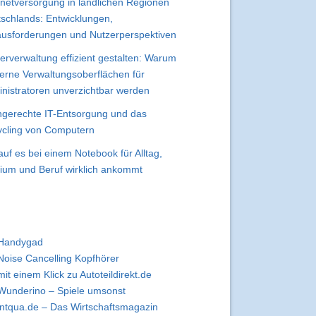
rnetversorgung in ländlichen Regionen
schlands: Entwicklungen,
usforderungen und Nutzerperspektiven
erverwaltung effizient gestalten: Warum
rne Verwaltungsoberflächen für
nistratoren unverzichtbar werden
gerechte IT-Entsorgung und das
cling von Computern
uf es bei einem Notebook für Alltag,
ium und Beruf wirklich ankommt
Handygad
Noise Cancelling Kopfhörer
mit einem Klick zu Autoteildirekt.de
Wunderino – Spiele umsonst
intqua.de – Das Wirtschaftsmagazin