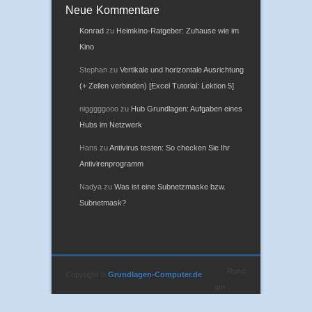
Neue Kommentare
Konrad
zu
Heimkino-Ratgeber: Zuhause wie im
Kino
Stephan
zu
Vertikale und horizontale Ausrichtung
(+ Zellen verbinden) [Excel Tutorial: Lektion 5]
nigggggooo
zu
Hub Grundlagen: Aufgaben eines
Hubs im Netzwerk
Hans
zu
Antivirus testen: So checken Sie Ihr
Antivirenprogramm
Nadya
zu
Was ist eine Subnetzmaske bzw.
Subnetmask?
Rund
Copyright ©
Grundlagen-Computer.de
um
Computer, Notebooks, Handys, Technik und Internet